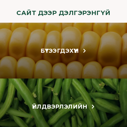
САЙТ ДЭЭР ДЭЛГЭРЭНГҮЙ
БҮТЭЭГДЭХҮҮН
ҮЙЛДВЭРЛЭЛИЙН