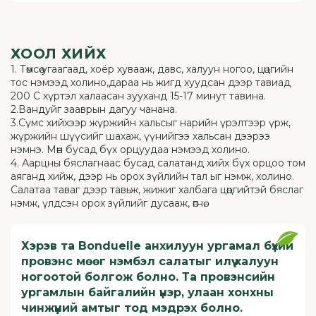
ХООЛ ХИЙХ
1. Төмсөө угаагаад, хоёр хувааж, давс, халуун ногоо, цөцгийн
тос нэмээд холино,дараа нь жигд хуудсан дээр тавиад
200 С хүртэл халаасан зууханд 15-17 минут тавина.
2.Вандуйг зааврын дагуу чанана.
3.Сүмс хийхээр жүржийн хальсыг нарийн үрэлтээр үрж,
жүржийн шүүсийг шахаж, үүнийгээ хальсан дээрээ
нэмнэ. Мөн бусад бүх орцуудаа нэмээд холино.
4. Аарцны бяслагнаас бусад салатанд хийх бүх орцоо том
аяганд хийж, дээр нь орох зүйлийн тал ыг нэмж, холино.
Салатаа таваг дээр тавьж, жижиг халбага цөцгийтэй бяслаг
нэмж, үлдсэн орох зүйлийг дусааж, өгнө.
Хэрэв та Bonduelle анхилуун ургамал бүхий
провэнс мөөг нэмбэл салатыг илүү халуун
ногоотой болгож болно. Та провэнсийн
ургамлын байгалийн үнэр, улаан хонхны
чинжүүний амтыг тод мэдрэх болно.