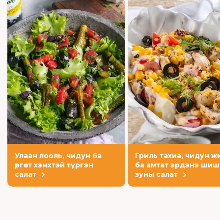
Улаан лооль, чидун ба
Гриль тахиа, чидун ж
өргөст хэмхтэй түргэн
ба амтат эрдэнэ шиш
салат
зуны салат