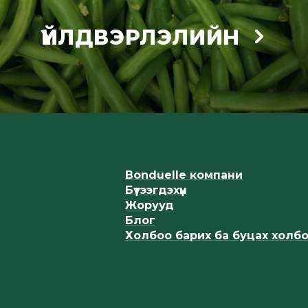
ҮЙЛДВЭРЛЭЛИЙН
Bonduelle компани
Бүтээгдэхүүн
Жорууд
Блог
Холбоо барих ба буцах холб