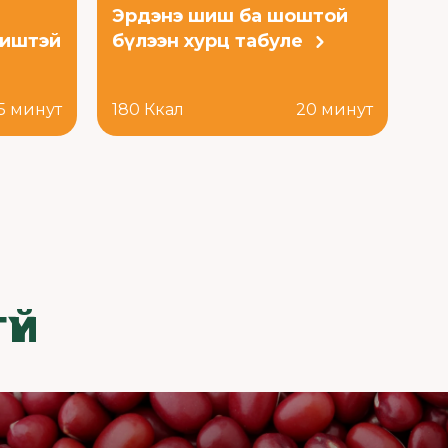
Эрдэнэ шиш ба шоштой
шиштэй
бүлээн хурц табуле
5 минут
180 Ккал
20 минут
ҮЙ