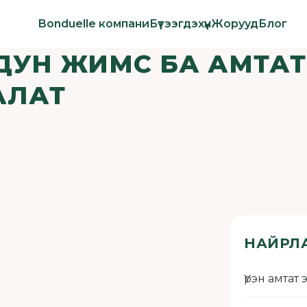
Bonduelle компани
Бүтээгдэхүүн
Жорууд
Блог
ИДУН ЖИМС БА АМТАТ
АЛАТ
НАЙРЛ
Үрэн амтат