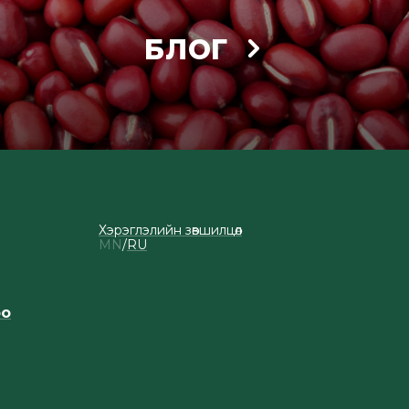
БЛОГ
Хэрэглэлийн зөвшилцөл
MN
RU
оо