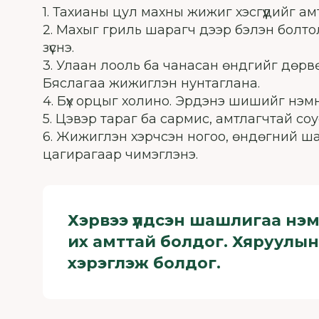
1. Тахианы цул махны жижиг хэсгүүдийг ам
2. Махыг гриль шарагч дээр бэлэн болто
зүснэ.
3. Улаан лооль ба чанасан өндгийг дөрвө
Бяслагаа жижиглэн нунтаглана.
4. Бүх орцыг холино. Эрдэнэ шишийг нэмн
5. Цэвэр тараг ба сармис, амтлагчтай соу
6. Жижиглэн хэрчсэн ногоо, өндөгний ш
цагирагаар чимэглэнэ.
Хэрвээ үлдсэн шашлигаа нэм
их амттай болдог. Хяруулын
хэрэглэж болдог.