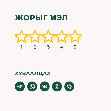
ЖОРЫГ ҮНЭЛ
1
2
3
4
5
ХУВААЛЦАХ