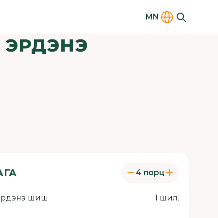
MN
 ЭРДЭНЭ
АГА
4 порц
 эрдэнэ шиш
1 шил.