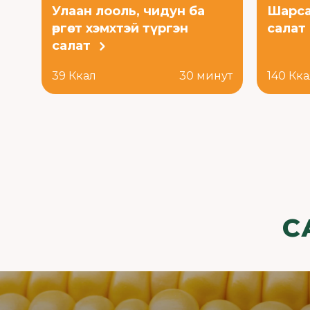
Улаан лооль, чидун ба
Шарса
өргөст хэмхтэй түргэн
салат
салат
39 Ккал
30 минут
140 Кк
С