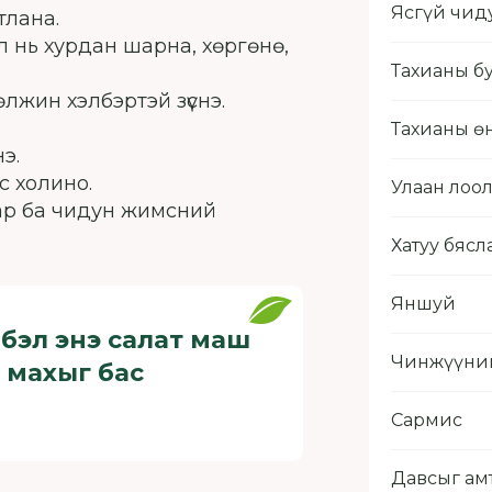
Ясгүй чид
тлана.
л нь хурдан шарна, хөргөнө,
Тахианы б
лжин хэлбэртэй зүснэ.
Тахианы ө
э.
с холино.
Улаан лоо
ар ба чидун жимсний
Хатуу бясл
Яншуй
бэл энэ салат маш
Чинжүүний
 махыг бас
Сармис
Давсыг ам