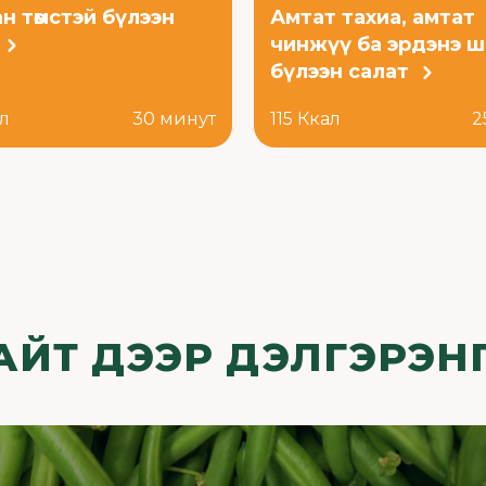
н төмстэй бүлээн
Амтат тахиа, амтат
чинжүү ба эрдэнэ 
бүлээн салат
ал
30 минут
115 Ккал
2
АЙТ ДЭЭР ДЭЛГЭРЭНГ