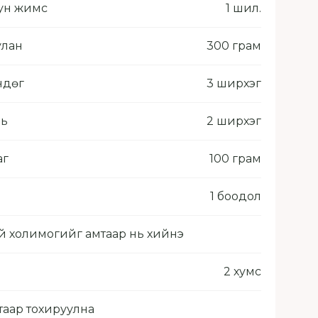
ун жимс
1 шил.
улан
300 грам
ндөг
3 ширхэг
ль
2 ширхэг
аг
100 грам
1 боодол
 холимогийг амтаар нь хийнэ
2 хумс
таар тохируулна