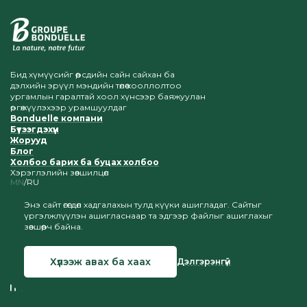
Бид хүмүүсийг өөрсдийн сайн сайхан ба
дэлхийн эрүүл мэндийн төлөө хооллолтоо
ургамлын гаралтай хоол хүнсээр баяжуулан
өргөжүүлэхээр урамшуулдаг
Bonduelle компани
Бүтээгдэхүүн
Жорууд
Блог
Холбоо барих ба буцах холбоо
Хэрэглэлийн зөвшилцөл
MN
RU
Энэ сайт өгөгдөл хадгалахын тулд күүки ашигладаг. Сайтыг
үргэлжлүүлэн ашигласнаар та эдгээр файлыг ашиглахыг
зөвшөөрч байна.
Манай сайт руу орох холбоосыг хадгалсан бол
материалуудыг хуулж байрлуулахыг дэмжинэ
Хүлээж авах ба хаах
Дэлгэрэнгүй
© 2026 Bonduelle Монгол
Сайт бүтээх