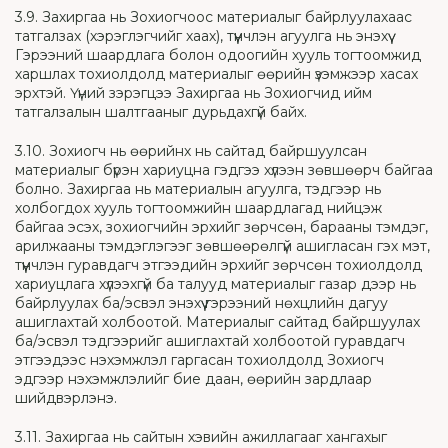
3.9. Захиргаа нь Зохиогчоос материалыг байрлуулахаас
татгалзах (хэрэглэгчийг хаах), түүнчлэн агуулга нь энэхүү
Гэрээний шаардлага болон одоогийн хууль тогтоомжид
харшлах тохиолдолд материалыг өөрийн үзэмжээр хасах
эрхтэй. Үүний зэрэгцээ Захиргаа нь Зохиогчид ийм
татгалзалын шалтгааныг дурьдахгүй байх.
3.10. Зохиогч нь өөрийнх нь сайтад байршуулсан
материалыг бүрэн хариуцна гэдгээ хүлээн зөвшөөрч байгаа
болно. Захиргаа нь материалын агуулга, тэдгээр нь
холбогдох хууль тогтоомжийн шаардлагад нийцэж
байгаа эсэх, зохиогчийн эрхийг зөрчсөн, барааны тэмдэг,
арилжааны тэмдэглэгээг зөвшөөрөлгүй ашигласан гэх мэт,
түүнчлэн гуравдагч этгээдийн эрхийг зөрчсөн тохиолдолд
хариуцлага хүлээхгүй ба талууд материалыг газар дээр нь
байрлуулах ба/эсвэл энэхүү гэрээний нөхцлийн дагуу
ашиглахтай холбоотой. Материалыг сайтад байршуулах
ба/эсвэл тэдгээрийг ашиглахтай холбоотой гуравдагч
этгээдээс нэхэмжлэл гаргасан тохиолдолд Зохиогч
эдгээр нэхэмжлэлийг бие даан, өөрийн зардлаар
шийдвэрлэнэ.
3.11. Захиргаа нь сайтын хэвийн ажиллагааг хангахыг