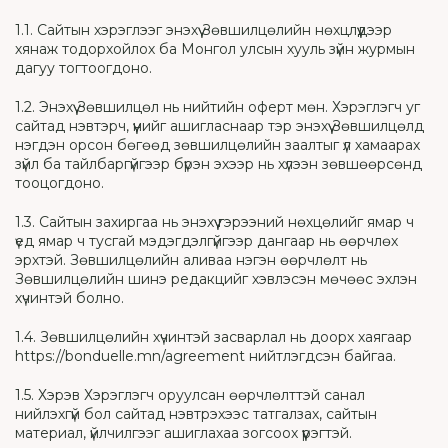
1.1. Сайтын хэрэглээг энэхүү Зөвшилцөлийн нөхцлүүдээр
хянаж тодорхойлох ба Монгол улсын хууль зүйн журмын
дагуу тогтоогдоно.
1.2. Энэхүү Зөвшилцөл нь нийтийн оферт мөн. Хэрэглэгч уг
сайтад нэвтэрч, үүнийг ашигласнаар тэр энэхүү Зөвшилцөлд
нэгдэн орсон бөгөөд зөвшилцөлийн заалтыг үл хамаарах
зүйл ба тайлбаргүйгээр бүрэн эхээр нь хүлээн зөвшөөрсөнд
тооцогдоно.
1.3. Сайтын захиргаа нь энэхүү гэрээний нөхцөлийг ямар ч
үед ямар ч тусгай мэдэгдэлгүйгээр дангаар нь өөрчлөх
эрхтэй. Зөвшилцөлийн аливаа нэгэн өөрчлөлт нь
Зөвшилцөлийн шинэ редакцийг хэвлэсэн мөчөөс эхлэн
хүчинтэй болно.
1.4. Зөвшилцөлийн хүчинтэй засварлал нь доорх хаягаар
https://bonduelle.mn/agreement нийтлэгдсэн байгаа.
1.5. Хэрэв Хэрэглэгч оруулсан өөрчлөлттэй санал
нийлэхгүй бол сайтад нэвтрэхээс татгалзах, сайтын
материал, үйлчилгээг ашиглахаа зогсоох үүрэгтэй.