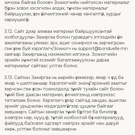
хичээж байгаа боловч Зохиогчийн нийтэлсэн материалыг
бүрэн эсвэл хэсэгчлэн алдах, түүнчлэн материалыг
байршуулах, үзэх үйлчилгээний чанар хангалтгүй, хурдыг
хариуцахгүй.
3.12. Сайт дээр аливаа материал байршуулсантай
холбогдуулан Захиргаа болон гуравдагч этгээдийн үйл
ажиллагааны улмаас эрх, ашиг сонирхол нь зөрчигдсөн
гэж үзэж буй хэрэглэгч/Зохиогч нь support@bonduelle.mn
хаягаар Захиргаанд нэхэмжлэл илгээнэ. Зохиогчийн
эрхийн хүчинтэй эсэхийг баталгаажуулсны дараа
материалыг сайтаас устгах болно.
3.13. Сайтын Захиргаа нь өөрийн үзэмжээр, ямар ч үед ба
ямар ч шалтгаанаар Хэрэглэгчийг энэхүү Гэрээний заалтыг
зөрчсөн гэж үзсэн тохиолдолд түүнийг тухайн сайт болон
түүний бие даасан материал, үйлчилгээнд нэвтрэхээс
татгалзаж болно. Хэрэглэгч үүгээр сайтад хандах, ашиглах
эрхийг урьдчилан мэдэгдэлгүйгээр цуцалж байгааг
зөвшөөрч, Сайтын захиргаа түүний бүртгэл ба бичлэгүүд
(нэвтрэх нэр, нууц үг), түүнтэй холбоотой бүх материалууд,
файлууд ба/эсвэл эдгээрт нэвтрэх эрхийг нэн даруй
хааж, устгаж болохыг зөвшөөрнө.