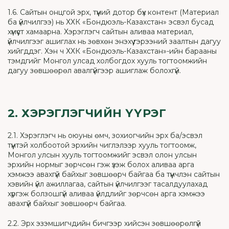
1.6. Сайтын онцгой эрх, түүний дотор бүх контент (Материал
ба үйлчилгээ) нь ХХК «Бондюэль-Казахстан» эсвэл бусад
хүмүүст хамаарна. Хэрэглэгч сайтын аливаа материал,
үйлчилгээг ашиглах нь зөвхөн энэхүү гэрээний заалтын дагуу
хийгддэг. Хэн ч ХХК «Бондюэль-Казахстан»-ийн барааны
тэмдгийг Монгол улсад холбогдох хууль тогтоомжийн
дагуу зөвшөөрөл авалгүйгээр ашиглаж болохгүй.
2. ХЭРЭГЛЭГЧИЙН ҮҮРЭГ
2.1. Хэрэглэгч нь оюуны өмч, зохиогчийн эрх ба/эсвэл
түүнтэй холбоотой эрхийн чиглэлээр хууль тогтоомж,
Монгол улсын хууль тогтоомжийг эсвэл олон улсын
эрхийн нормыг зөрчсөн гэж үзэж болох аливаа арга
хэмжээ авахгүй байхыг зөвшөөрч байгаа ба түүнчлэн сайтын
хэвийн үйл ажиллагаа, сайтын үйлчилгээг тасалдуулахад
хүргэж болзошгүй аливаа үйлдлийг зөрчсөн арга хэмжээ
авахгүй байхыг зөвшөөрч байгаа.
2.2. Эрх эзэмшигчдийн бичгээр хийсэн зөвшөөрөлгүй