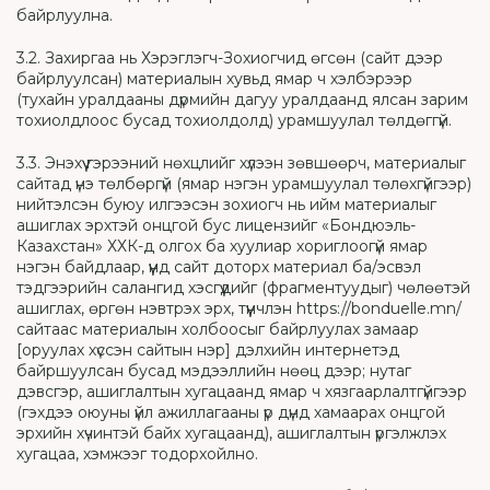
байрлуулна.
3.2. Захиргаа нь Хэрэглэгч-Зохиогчид өгсөн (сайт дээр
байрлуулсан) материалын хувьд ямар ч хэлбэрээр
(тухайн уралдааны дүрмийн дагуу уралдаанд ялсан зарим
тохиолдлоос бусад тохиолдолд) урамшуулал төлдөггүй.
3.3. Энэхүү гэрээний нөхцлийг хүлээн зөвшөөрч, материалыг
сайтад үнэ төлбөргүй (ямар нэгэн урамшуулал төлөхгүйгээр)
нийтэлсэн буюу илгээсэн зохиогч нь ийм материалыг
ашиглах эрхтэй онцгой бус лицензийг «Бондюэль-
Казахстан» ХХК-д олгох ба хуулиар хориглоогүй ямар
нэгэн байдлаар, үүнд сайт доторх материал ба/эсвэл
тэдгээрийн салангид хэсгүүдийг (фрагментуудыг) чөлөөтэй
ашиглах, өргөн нэвтрэх эрх, түүнчлэн https://bonduelle.mn/
сайтаас материалын холбоосыг байрлуулах замаар
[оруулах хүссэн сайтын нэр] дэлхийн интернетэд
байршуулсан бусад мэдээллийн нөөц дээр; нутаг
дэвсгэр, ашиглалтын хугацаанд ямар ч хязгаарлалтгүйгээр
(гэхдээ оюуны үйл ажиллагааны үр дүнд хамаарах онцгой
эрхийн хүчинтэй байх хугацаанд), ашиглалтын үргэлжлэх
хугацаа, хэмжээг тодорхойлно.