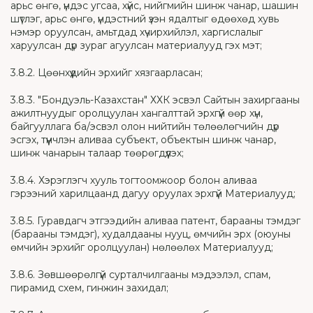
арьс өнгө, үндэс угсаа, хүйс, нийгмийн шинж чанар, шашин
шүтлэг, арьс өнгө, үндэстний үзэн ядалтыг өдөөхөд хувь
нэмэр оруулсан, амьтдад хүчирхийлэл, харгислалыг
харуулсан дүр зураг агуулсан материалууд гэх мэт;
3.8.2. Цөөнхүүдийн эрхийг хязгаарласан;
3.8.3. "Бондуэль-Казахстан" ХХК эсвэл Сайтын захиргааны
ажилтнуудыг оролцуулан хангалттай эрхгүй өөр хүн,
байгууллага ба/эсвэл олон нийтийн төлөөлөгчийн дүр
эсгэх, түүнчлэн аливаа субъект, объектын шинж чанар,
шинж чанарын талаар төөрөгдүүлэх;
3.8.4. Хэрэглэгч хууль тогтоомжоор болон аливаа
гэрээний харилцаанд дагуу оруулах эрхгүй Материалууд;
3.8.5. Гуравдагч этгээдийн аливаа патент, барааны тэмдэг
(барааны тэмдэг), худалдааны нууц, өмчийн эрх (оюуны
өмчийн эрхийг оролцуулан) нөлөөлөх Материалууд;
3.8.6. Зөвшөөрөлгүй сурталчилгааны мэдээлэл, спам,
пирамид схем, гинжин захидал;