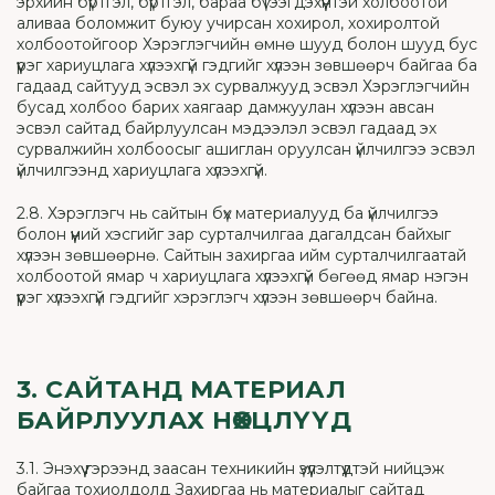
эрхийн бүртгэл, бүртгэл, бараа бүтээгдэхүүнтэй холбоотой
аливаа боломжит буюу учирсан хохирол, хохиролтой
холбоотойгоор Хэрэглэгчийн өмнө шууд болон шууд бус
үүрэг хариуцлага хүлээхгүй гэдгийг хүлээн зөвшөөрч байгаа ба
гадаад сайтууд эсвэл эх сурвалжууд эсвэл Хэрэглэгчийн
бусад холбоо барих хаягаар дамжуулан хүлээн авсан
эсвэл сайтад байрлуулсан мэдээлэл эсвэл гадаад эх
сурвалжийн холбоосыг ашиглан оруулсан үйлчилгээ эсвэл
үйлчилгээнд хариуцлага хүлээхгүй.
2.8. Хэрэглэгч нь сайтын бүх материалууд ба үйлчилгээ
болон үүний хэсгийг зар сурталчилгаа дагалдсан байхыг
хүлээн зөвшөөрнө. Сайтын захиргаа ийм сурталчилгаатай
холбоотой ямар ч хариуцлага хүлээхгүй бөгөөд ямар нэгэн
үүрэг хүлээхгүй гэдгийг хэрэглэгч хүлээн зөвшөөрч байна.
3. САЙТАНД МАТЕРИАЛ
БАЙРЛУУЛАХ НӨХЦЛҮҮД
3.1. Энэхүү гэрээнд заасан техникийн үзүүлэлтүүдтэй нийцэж
байгаа тохиолдолд Захиргаа нь материалыг сайтад