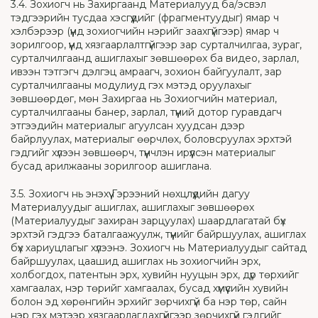
3.4. Зохиогч нь Захиргаанд Материалууд ба/эсвэл
тэдгээрийн тусдаа хэсгүүдийг (фрагментуудыг) ямар ч
хэлбэрээр (үүнд зохиогчийн нэрийг заахгүйгээр) ямар ч
зорилгоор, үүнд хязгаарлалтгүйгээр зар сурталчилгаа, зураг,
сурталчилгаанд ашиглахыг зөвшөөрөх ба видео, зарлал,
ивээн тэтгэгч дэлгэц амраагч, зохион байгуулалт, зар
сурталчилгааны модулиуд гэх мэтэд оруулахыг
зөвшөөрдөг, мөн Захиргаа нь Зохиогчийн материал,
сурталчилгааны банер, зарлал, түүний дотор гуравдагч
этгээдийн материалыг агуулсан хуудсан дээр
байрлуулах, материалыг өөрчлөх, боловсруулах эрхтэй
гэдгийг хүлээн зөвшөөрч, түүнчлэн ирүүлсэн материалыг
бусад арилжааны зорилгоор ашиглана.
3.5. Зохиогч нь энэхүү Гэрээний нөхцлүүдийн дагуу
Материалуудыг ашиглах, ашиглахыг зөвшөөрөх
(Материалуудыг захиран зарцуулах) шаардлагатай бүх
эрхтэй гэдгээ баталгаажуулж, түүнийг байршуулах, ашиглах
бүх хариуцлагыг хүлээнэ. Зохиогч нь Материалуудыг сайтад
байршуулах, цаашид ашиглах нь зохиогчийн эрх,
холбогдох, патентын эрх, хувийн нууцын эрх, дүр төрхийг
хамгаалах, нэр төрийг хамгаалах, бусад хүмүүсийн хувийн
болон эд хөрөнгийн эрхийг зөрчихгүй ба нэр төр, сайн
нэр гэх мэтээр хязгаарлагдахгүйгээр зөрчихгүй гэдгийг