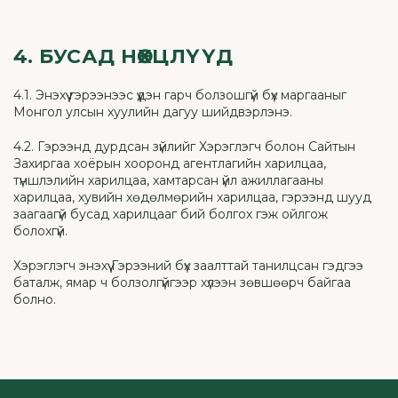
4. БУСАД НӨХЦЛҮҮД
4.1. Энэхүү гэрээнээс үүдэн гарч болзошгүй бүх маргааныг
Монгол улсын хуулийн дагуу шийдвэрлэнэ.
4.2. Гэрээнд дурдсан зүйлийг Хэрэглэгч болон Сайтын
Захиргаа хоёрын хооронд агентлагийн харилцаа,
түншлэлийн харилцаа, хамтарсан үйл ажиллагааны
харилцаа, хувийн хөдөлмөрийн харилцаа, гэрээнд шууд
заагаагүй бусад харилцааг бий болгох гэж ойлгож
болохгүй.
Хэрэглэгч энэхүү Гэрээний бүх заалттай танилцсан гэдгээ
баталж, ямар ч болзолгүйгээр хүлээн зөвшөөрч байгаа
болно.