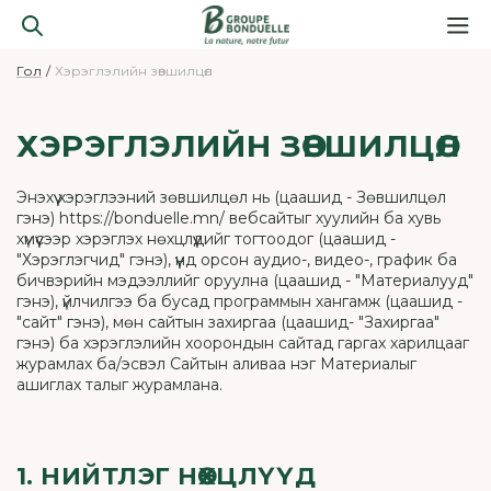
Гол
Хэрэглэлийн зөвшилцөл
ХЭРЭГЛЭЛИЙН ЗӨВШИЛЦӨЛ
Энэхүү хэрэглээний зөвшилцөл нь (цаашид - Зөвшилцөл
гэнэ) https://bonduelle.mn/ вебсайтыг хуулийн ба хувь
хүмүүсээр хэрэглэх нөхцлүүдийг тогтоодог (цаашид -
"Хэрэглэгчид" гэнэ), үүнд орсон аудио-, видео-, график ба
бичвэрийн мэдээллийг оруулна (цаашид - "Материалууд"
гэнэ), үйлчилгээ ба бусад программын хангамж (цаашид -
"сайт" гэнэ), мөн сайтын захиргаа (цаашид- "Захиргаа"
гэнэ) ба хэрэглэлийн хоорондын сайтад гаргах харилцааг
журамлах ба/эсвэл Сайтын аливаа нэг Материалыг
ашиглах талыг журамлана.
1. НИЙТЛЭГ НӨХЦЛҮҮД