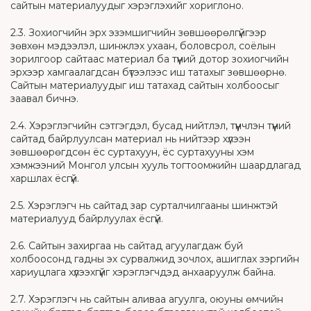
сайтын материалуудыг хэрэглэхийг хориглоно.
2.3. Зохиогчийн эрх эзэмшигчийн зөвшөөрөлгүйгээр
зөвхөн мэдээлэл, шинжлэх ухаан, боловсрол, соёлын
зорилгоор сайтаас материал ба түүний дотор зохиогчийн
эрхээр хамгаалагдсан бүтээлээс иш татахыг зөвшөөрнө.
Сайтын материалуудыг иш татахад сайтын холбоосыг
заавал бичнэ.
2.4. Хэрэглэгчийн сэтгэгдэл, бусад нийтлэл, түүнчлэн түүний
сайтад байрлуулсан материал нь нийтээр хүлээн
зөвшөөрөгдсөн ёс суртахуун, ёс суртахууны хэм
хэмжээний Монгол улсын хууль тогтоомжийн шаардлагад
харшлах ёсгүй.
2.5. Хэрэглэгч нь сайтад зар сурталчилгааны шинжтэй
материалууд байрлуулах ёсгүй.
2.6. Сайтын захиргаа нь сайтад агуулагдаж буй
холбоосонд гадны эх сурвалжид зочлох, ашиглах зэргийн
хариуцлага хүлээхгүйг хэрэглэгчдэд анхааруулж байна.
2.7. Хэрэглэгч нь сайтын аливаа агуулга, оюуны өмчийн