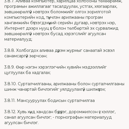
3.8.7. Аливаа компьютер, харилцаа холбооны төхөөрөмж,
програмын ажиллагааг тасалдуулах, устгах, хязгаарлах,
зөвшөөрөлгүй нэвтрэх боломжийг олгох зорилготой
компьютерийн код, түүнчлэн арилжааны програм
хангамжийн бүтээгдэхүүний серийн дугаар, нэвтрэх нэр,
Интернет дээрх нууц үг болон төлбөртэй эх сурвалжид
зөвшөөрөлгүй нэвтрэх бусад хэрэгслийг агуулсан
материалууд;
3.8.8. Холбогдох аливаа дүрэм журмыг санаатай эсвэл
санамсаргүй зөрчсөн;
3.8.9. Өөр нэгэн хэрэглэгчийн хувийн мэдээллийг
цуглуулах ба хадгалах;
3.8.10. Сурталчилгааны, арилжааны болон сурталчилгааны
шинж чанартай бичлэгийг уялдуулахгүй шилжүүлэх;
3.8.11. Мансууруулах бодисын сурталчилгаа
3.8.12. Хувь хүнд хандсан бүдүүлэг, доромжилсон үг хэллэг,
санал агуулсан бичлэг; - порнографын материалууд
агуулсан бичлэг.