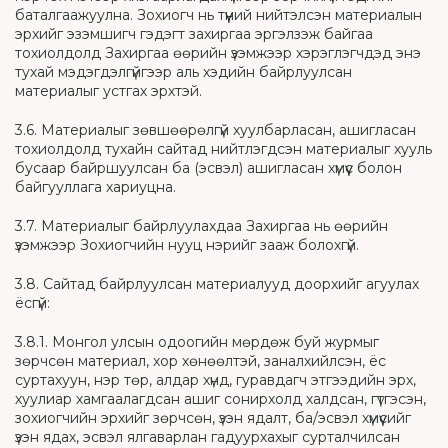
баталгаажуулна. Зохиогч нь түүний нийтэлсэн материалын
эрхийг эзэмшигч гэдэгт захиргаа эргэлзэж байгаа
тохиолдолд Захиргаа өөрийн үзэмжээр хэрэглэгчдэд энэ
тухай мэдэгдэлгүйгээр аль хэдийн байрлуулсан
материалыг устгах эрхтэй.
3.6. Материалыг зөвшөөрөлгүй хуулбарласан, ашигласан
тохиолдолд тухайн сайтад нийтлэгдсэн материалыг хууль
бусаар байршуулсан ба (эсвэл) ашигласан хүмүүс болон
байгууллага хариуцна.
3.7. Материалыг байрлуулахдаа Захиргаа нь өөрийн
үзэмжээр Зохиогчийн нууц нэрийг зааж болохгүй.
3.8. Сайтад байрлуулсан материалууд доорхийг агуулах
ёсгүй:
3.8.1. Монгол улсын одоогийн мөрдөж буй журмыг
зөрчсөн материал, хор хөнөөлтэй, заналхийлсэн, ёс
суртахуун, нэр төр, алдар хүнд, гуравдагч этгээдийн эрх,
хуулиар хамгаалагдсан ашиг сонирхолд халдсан, гүтгэсэн,
зохиогчийн эрхийг зөрчсөн, үзэн ядалт, ба/эсвэл хүмүүсийг
үзэн ядах, эсвэл ялгаварлан гадуурхахыг сурталчилсан