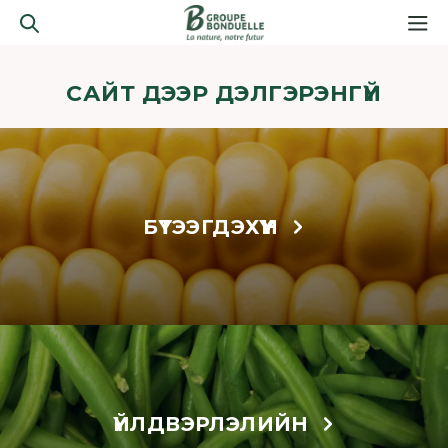
САЙТ ДЭЭР ДЭЛГЭРЭНГҮЙ
БҮТЭЭГДЭХҮҮН
ҮЙЛДВЭРЛЭЛИЙН