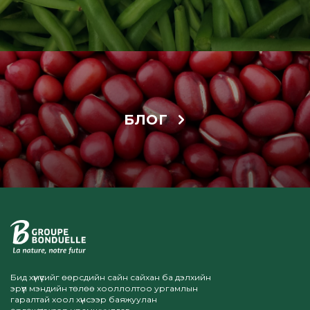
БЛОГ
Бид хүмүүсийг өөрсдийн сайн сайхан ба дэлхийн
эрүүл мэндийн төлөө хооллолтоо ургамлын
гаралтай хоол хүнсээр баяжуулан