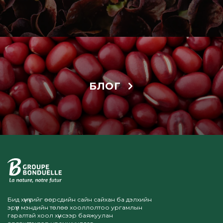
БЛОГ
Бид хүмүүсийг өөрсдийн сайн сайхан ба дэлхийн
эрүүл мэндийн төлөө хооллолтоо ургамлын
гаралтай хоол хүнсээр баяжуулан