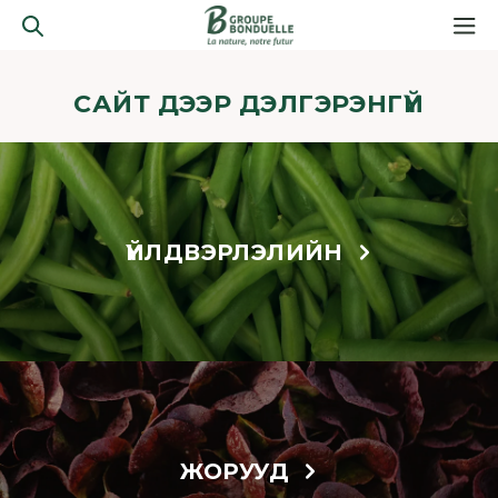
САЙТ ДЭЭР ДЭЛГЭРЭНГҮЙ
ҮЙЛДВЭРЛЭЛИЙН
ЖОРУУД