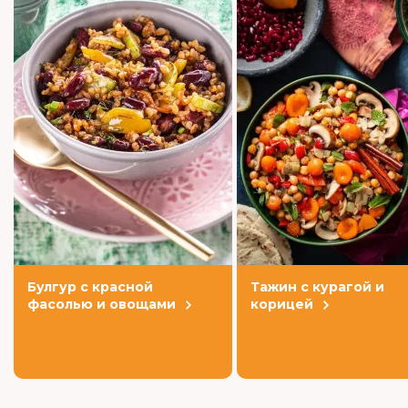
Булгур с красной
Тажин с курагой и
фасолью и овощами
корицей