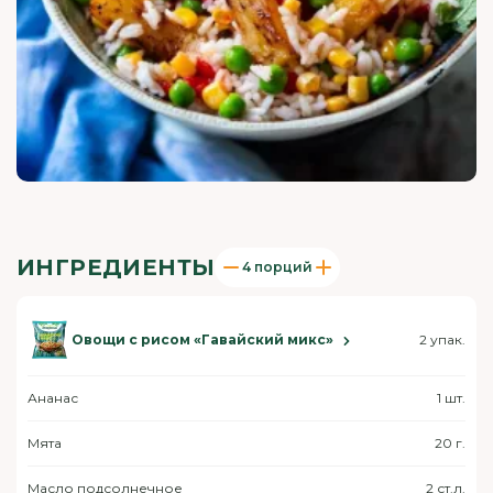
ИНГРЕДИЕНТЫ
4 порций
Овощи с рисом «Гавайский микс»
2 упак.
Ананас
1 шт.
Мята
20 г.
Масло подсолнечное
2 ст.л.