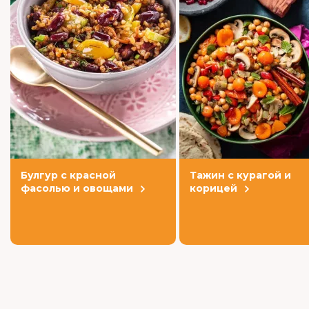
Булгур с красной
Тажин с курагой и
фасолью и овощами
корицей