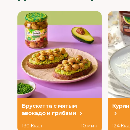
Брускетта с мятым
Курин
авокадо и грибами
130 Ккал
10 мин
124 Кка