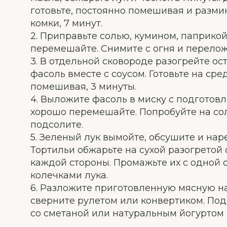
готовьте, постоянно помешивая и разм
комки, 7 минут.
2. Приправьте солью, кумином, паприко
перемешайте. Снимите с огня и перелож
3. В отдельной сковороде разогрейте ос
фасоль вместе с соусом. Готовьте на ср
помешивая, 3 минуты.
4. Выложите фасоль в миску с подгото
хорошо перемешайте. Попробуйте на со
подсолите.
5. Зеленый лук вымойте, обсушите и нар
Тортильи обжарьте на сухой разогретой 
каждой стороны. Промажьте их с одной 
колечками лука.
6. Разложите приготовленную мясную н
сверните рулетом или конвертиком. Под
со сметаной или натуральным йогуртом в