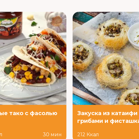
ые тако с фасолью
Закуска из катаифи
грибами и фисташк
л
30 мин
212 Ккал