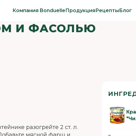
Компания Bonduelle
Продукция
Рецепты
Блог
ОМ И ФАСОЛЬЮ
ИНГРЕ
Кра
"Чи
отейнике разогрейте 2 ст. л.
 Добавьте мясной фарш и