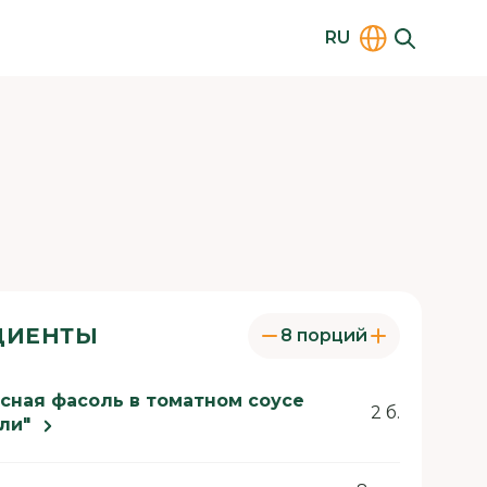
RU
ДИЕНТЫ
8 порций
сная фасоль в томатном соусе
2 б.
ли"