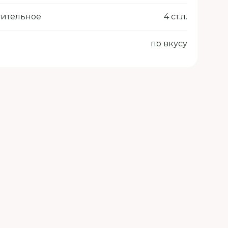
тительное
4 ст.л.
по вкусу