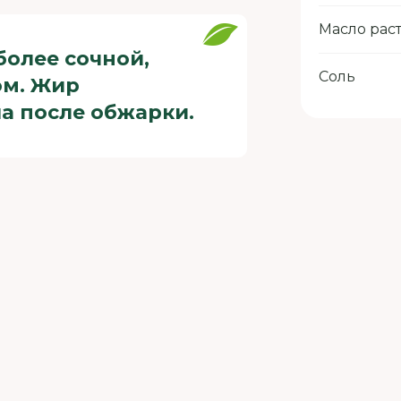
Масло рас
более сочной,
Соль
ом. Жир
а после обжарки.