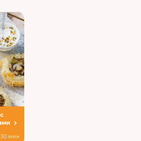
 с
ами
30 мин