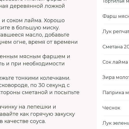
Тортилья 
иная деревянной ложкой
Фарш мяс
й и соком лайма. Хорошо
ите в большую миску.
Лук репча
тавшееся масло, добавьте
еднем огне, время от времени
Сметана 2
вленным мясным фаршем и
Сок лайма
ль и при необходимости
Зира моло
ежьте тонкими колечками.
сковороде, по 30 секунд с
стороны сметаной и посыпьте
Паприка м
ачинку на лепешки и
Чеснок
авайте как горячую закуску
 качестве соуса.
Лук зелен