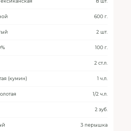
мексиканская
8 шт.
ной
600 г.
тый
2 шт.
0%
100 г.
2 ст.л.
тая (кумин)
1 ч.л.
олотая
1/2 ч.л.
2 зуб.
ый
3 перышка